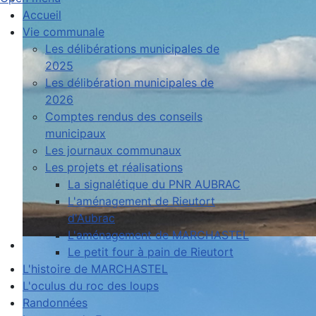
Accueil
Vie communale
Les délibérations municipales de
2025
Les délibération municipales de
2026
Comptes rendus des conseils
municipaux
Les journaux communaux
Les projets et réalisations
La signalétique du PNR AUBRAC
L'aménagement de Rieutort
d'Aubrac
L'aménagement de MARCHASTEL
Le petit four à pain de Rieutort
L'histoire de MARCHASTEL
L'oculus du roc des loups
Randonnées